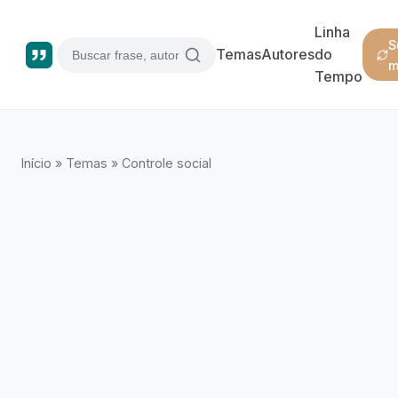
Linha
S
Temas
Autores
do
m
Tempo
Início
»
Temas
»
Controle social