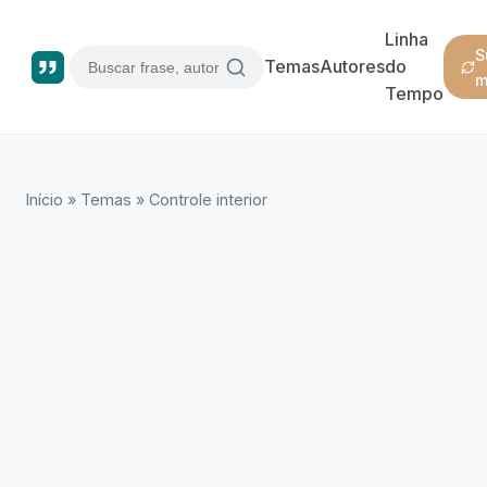
Linha
S
Temas
Autores
do
m
Tempo
Início
»
Temas
»
Controle interior