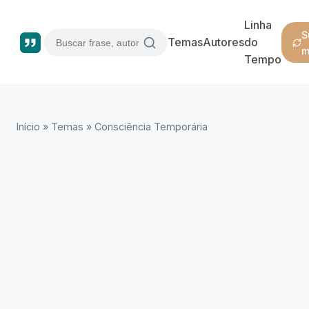
Linha
S
Temas
Autores
do
m
Tempo
Início
»
Temas
»
Consciência Temporária