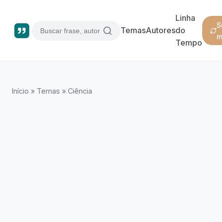
Linha
S
Temas
Autores
do
m
Tempo
Início
»
Temas
»
Ciência