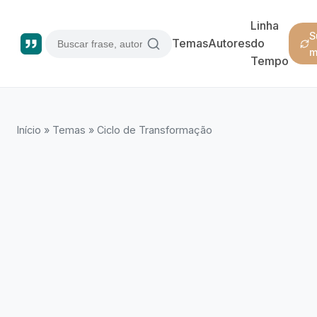
Linha
S
Temas
Autores
do
m
Tempo
Início
»
Temas
»
Ciclo de Transformação