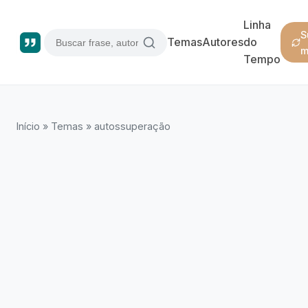
Linha
S
Temas
Autores
do
m
Tempo
Início
»
Temas
»
autossuperação