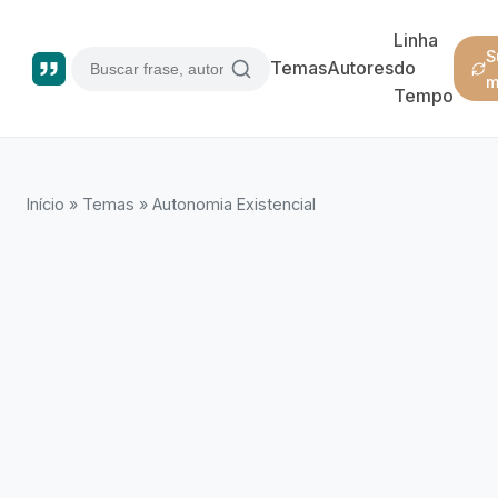
Linha
S
Temas
Autores
do
m
Tempo
Início
»
Temas
»
Autonomia Existencial