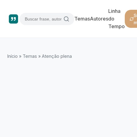
Linha
S
Temas
Autores
do
m
Tempo
Início
»
Temas
»
Atenção plena