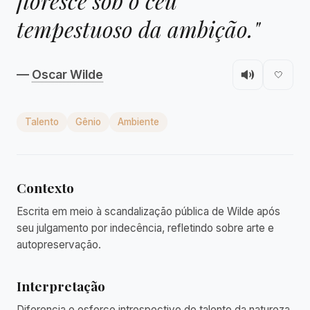
floresce sob o céu
tempestuoso da ambição."
—
Oscar Wilde
🤍
Talento
Gênio
Ambiente
Contexto
Escrita em meio à scandalização pública de Wilde após
seu julgamento por indecência, refletindo sobre arte e
autopreservação.
Interpretação
Diferencia o esforço introspectivo do talento da natureza