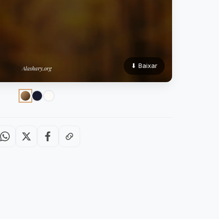
⬇ Baixar