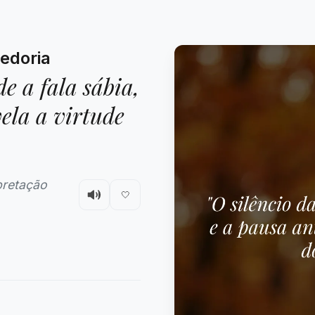
bedoria
e a fala sábia,
vela a virtude
pretação
🤍