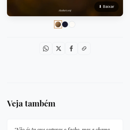
⬇ Baixar
Veja também
"Não és tu que seguras o facho, mas a chama