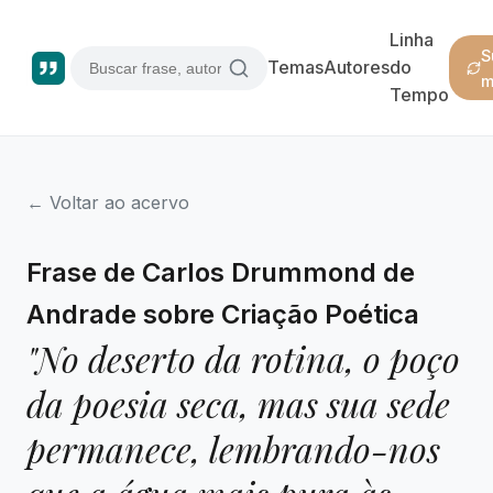
Linha
S
Temas
Autores
do
m
Tempo
← Voltar ao acervo
Frase de Carlos Drummond de
Andrade sobre Criação Poética
"No deserto da rotina, o poço
da poesia seca, mas sua sede
permanece, lembrando-nos