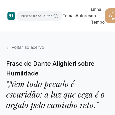
Linha
S
Temas
Autores
do
m
Tempo
← Voltar ao acervo
Frase de Dante Alighieri sobre
Humildade
"Nem todo pecado é
escuridão; a luz que cega é o
orgulo pelo caminho reto."