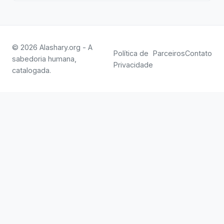
© 2026 Alashary.org - A
Política de
Parceiros
Contato
sabedoria humana,
Privacidade
catalogada.