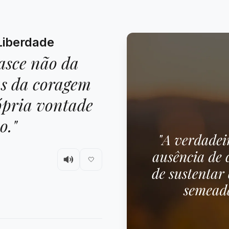
Liberdade
asce não da
as da coragem
ópria vontade
o."
🤍