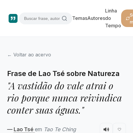
Linha
S
Temas
Autores
do
m
Tempo
← Voltar ao acervo
Frase de Lao Tsé sobre Natureza
"A vastidão do vale atrai o
rio porque nunca reivindica
conter suas águas."
—
Lao Tsé
em
Tao Te Ching
🤍