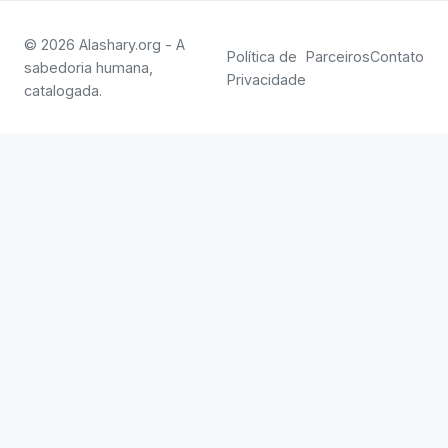
© 2026 Alashary.org - A
Política de
Parceiros
Contato
sabedoria humana,
Privacidade
catalogada.