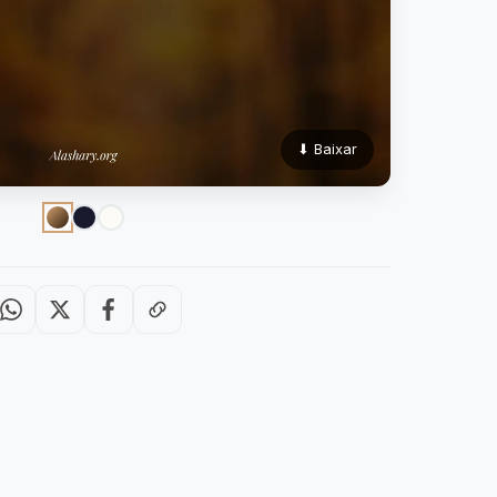
⬇ Baixar