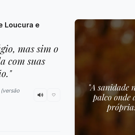
e Loucura e
gio, mas sim o
la com suas
o."
 (versão
🤍