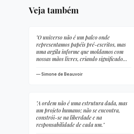
Veja também
"O universo não é um palco onde
representamos papéis pré-escritos, mas
uma argila informe que moldamos com
nossas mãos livres, criando significado
onde antes havia apenas o silêncio
indiferente das estrelas."
— Simone de Beauvoir
"A ordem não é uma estrutura dada, mas
um projeto humano; não se encontra,
constrói-se na liberdade e na
responsabilidade de cada um."