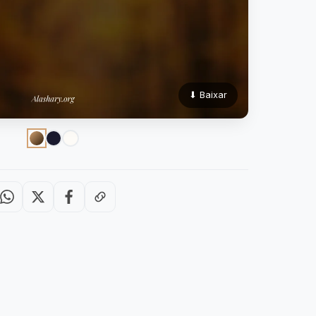
⬇ Baixar