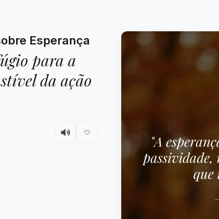
sobre Esperança
fúgio para a
stível da ação
🤍