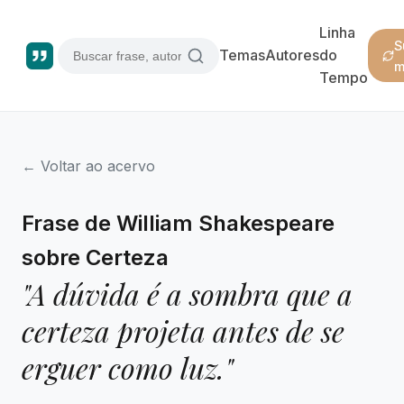
Linha
S
Temas
Autores
do
m
Tempo
← Voltar ao acervo
Frase de William Shakespeare
sobre Certeza
"A dúvida é a sombra que a
certeza projeta antes de se
erguer como luz."