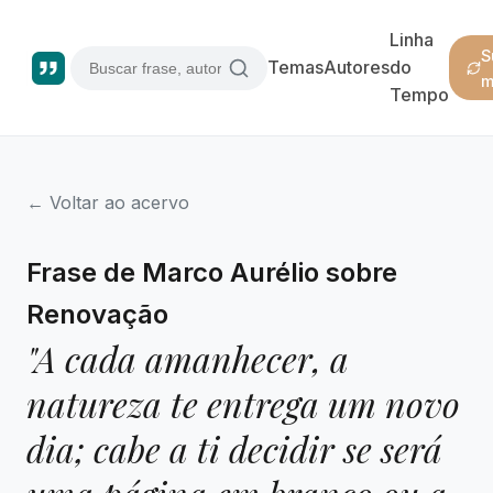
Linha
S
Temas
Autores
do
m
Tempo
← Voltar ao acervo
Frase de Marco Aurélio sobre
Renovação
"A cada amanhecer, a
natureza te entrega um novo
dia; cabe a ti decidir se será