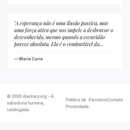
"A esperança não é uma ilusão passiva, mas
uma força ativa que nos impele a desbravar o
desconhecido, mesmo quando a escuridão
parece absoluta. Ela é o combustível da
perseverança, a luz que acendemos dentro de
nós quando todas as outras se apagam."
— Marie Curie
© 2026 Alashary.org - A
Política de
Parceiros
Contato
sabedoria humana,
Privacidade
catalogada.