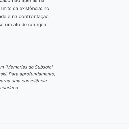
ficado não apenas na
limite da existência: no
dade e na confrontação
-se um ato de coragem
em 'Memórias do Subsolo'
vski. Para aprofundamento,
ncarna uma consciência
 mundana.