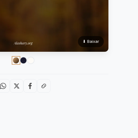
⬇ Baixar