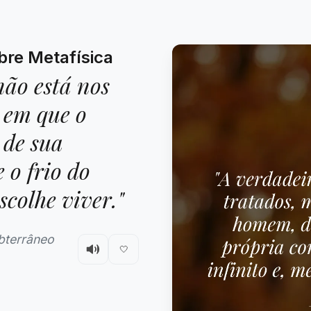
bre Metafísica
não está nos
 em que o
 de sua
 o frio do
scolhe viver."
bterrâneo
🤍