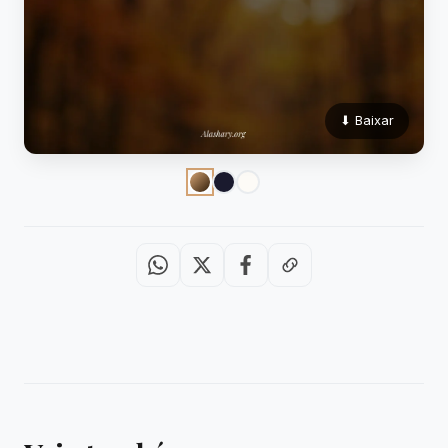
⬇ Baixar